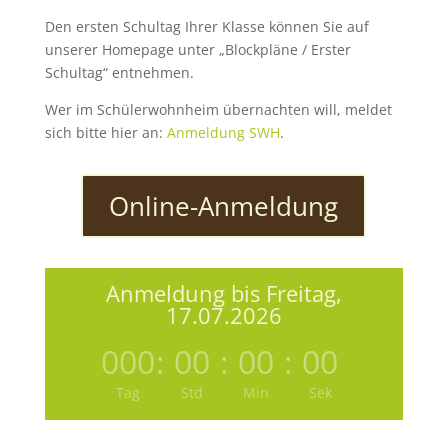
Den ersten Schultag Ihrer Klasse können Sie auf
unserer Homepage unter „Blockpläne / Erster
Schultag“ entnehmen.
Wer im Schülerwohnheim übernachten will, meldet
sich bitte hier an:
Anmeldung SWH
.
Online-Anmeldung
Anmeldung bis Freitag,
17.07.2026
000
:
00
:
00
:
00
Tag
Std
Min
Sek