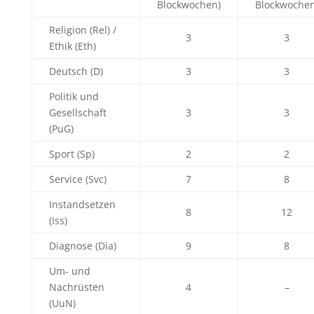
Blockwochen)
Blockwochen
Religion (Rel) /
3
3
Ethik (Eth)
Deutsch (D)
3
3
Politik und
Gesellschaft
3
3
(PuG)
Sport (Sp)
2
2
Service (Svc)
7
8
Instandsetzen
8
12
(Iss)
Diagnose (Dia)
9
8
Um- und
Nachrüsten
4
–
(UuN)