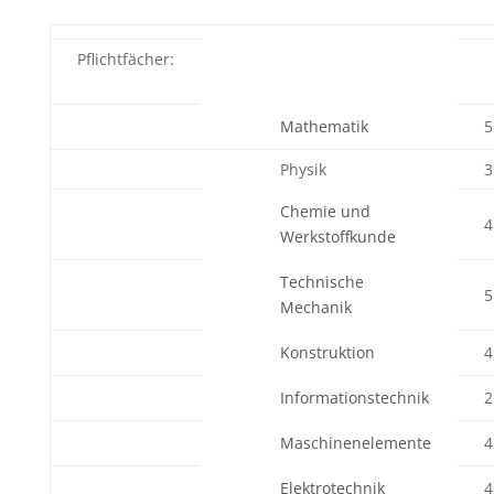
Pflichtfächer:
Mathematik
5
Physik
3
Chemie und
4
Werkstoffkunde
Technische
5
Mechanik
Konstruktion
4
Informationstechnik
2
Maschinenelemente
4
Elektrotechnik
4