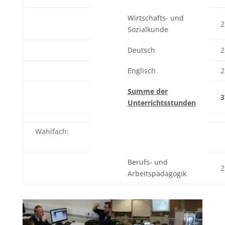
Wirtschafts- und
2
Sozialkunde
Deutsch
2
Englisch
2
Summe der
3
Unterrichtsstunden
Wahlfach:
Berufs- und
2
Arbeitspädagogik