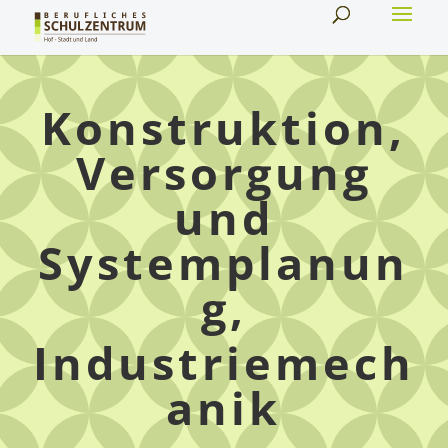
Konstruktion,
Versorgung
und
Systemplanun
g,
Industriemech
anik